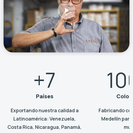
+7
10
Países
Colom
Exportando nuestra calidad a
Fabricando con
Latinoamérica: Venezuela,
Medellín para
Costa Rica, Nicaragua, Panamá,
mun