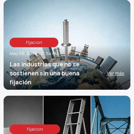
Fijacion
May 05, 2026 - 11:54 PM
Las industrias que no se
sostienen sin una buena
Ver más
fijación
Fijacion