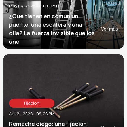
May 04, 2026 - 09:00 PM
¿Qué tienen en común un
puente, una escalera y una
Ver más
olla? La fuerza invisible que los
une
Fijacion
Abr 21, 2026 - 09:26 PM
Remache ciego: una fijación