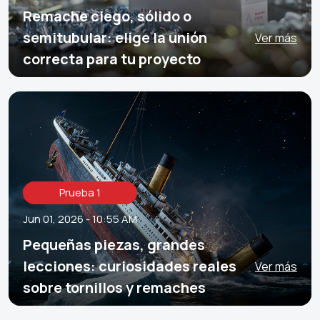
Remache ciego, sólido o
semitubular: elige la unión
Ver más
correcta para tu proyecto
Prueba 1
Jun 01, 2026 - 10:55 AM
Pequeñas piezas, grandes
lecciones: curiosidades reales
Ver más
sobre tornillos y remaches